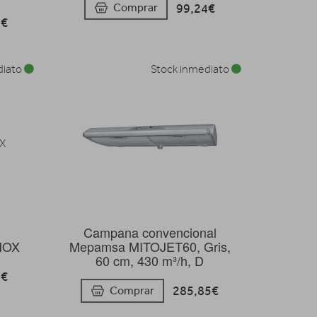
99,24€
Comprar
4€
diato
Stock inmediato
Campana convencional
NOX
Mepamsa MITOJET60, Gris,
60 cm, 430 m³/h, D
3€
285,85€
Comprar