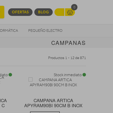
0
OFERTAS
BLOG
FORMÁTICA
PEQUEÑO ELECTRO
CAMPANAS
OTROS
Productos 1 - 12 de 871
diato
Stock inmediato
ICA
CAMPANA ARTICA
 C
APYRAM90BI 90CM B INOX