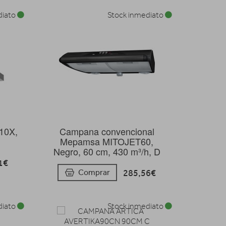
diato
Stock inmediato
10X,
Campana convencional
Mepamsa MITOJET60,
Negro, 60 cm, 430 m³/h, D
1€
285,56€
Comprar
diato
Stock inmediato