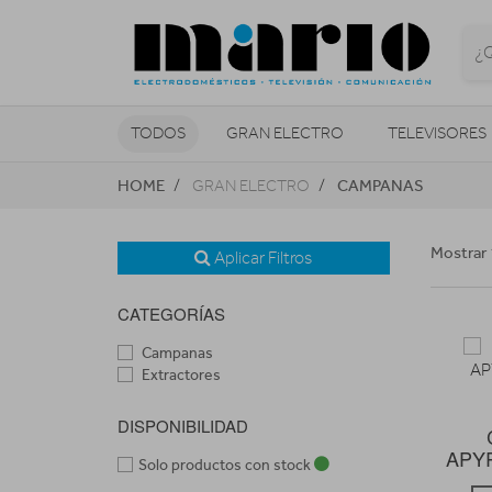
TODOS
GRAN ELECTRO
TELEVISORES
HOME
CAMPANAS
GRAN ELECTRO
CLIMATIZACIÓN Y CALEFACCIÓN
Mostrar 
Aplicar Filtros
CATEGORÍAS
Campanas
Extractores
DISPONIBILIDAD
APYR
Solo productos con stock