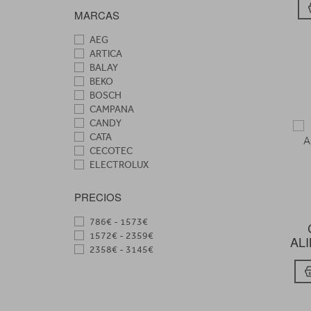
MARCAS
AEG
ARTICA
BALAY
BEKO
BOSCH
CAMPANA
CANDY
CATA
CECOTEC
ELECTROLUX
FAGOR
FRANKE
PRECIOS
HAIER
HISENSE
786€ - 1573€
HOOVER
1572€ - 2359€
ALI
LG
2358€ - 3145€
MEIRELES
MEPAMSA
NEWAIR
NODOR