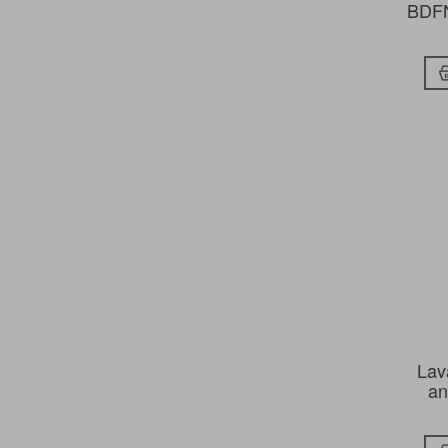
BDFN
SMEG
TEKA
WHIRLPOOL
WHIRPOOL
WINIA
Lav
an