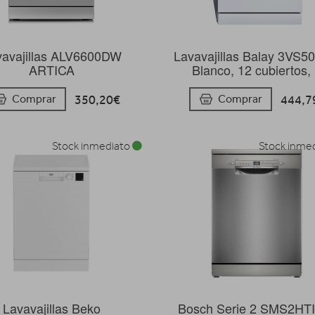
vavajillas ALV6600DW
Lavavajillas Balay 3VS5
ARTICA
Blanco, 12 cubiertos,
350,20€
444,7
Comprar
Comprar
Stock inmediato
Stock inme
Lavavajillas Beko
Bosch Serie 2 SMS2HT