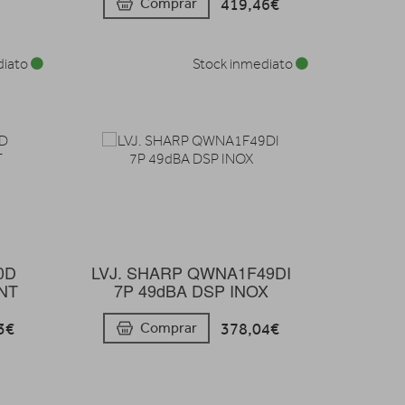
419,46€
Comprar
diato
Stock inmediato
0D
LVJ. SHARP QWNA1F49DI
NT
7P 49dBA DSP INOX
3€
378,04€
Comprar