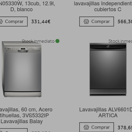
05330W, 13cub, 12.9l,
lavavajillas Independien
D, blanco
cubiertos C
331,44€
566,3
Comprar
Comprar
Stock inmediato
Stock inme
avajillas, 60 cm, Acero
Lavavajillas ALV6601
tihuellas, 3VS5332IP
ARTICA
Lavavajillas Balay
378,6
Comprar