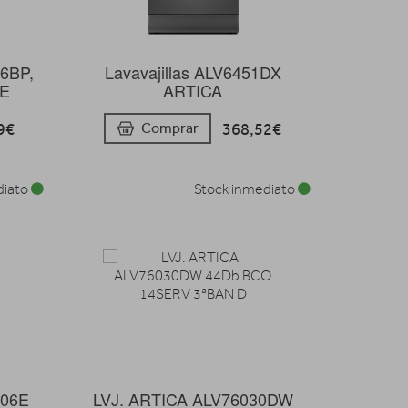
06BP,
Lavavajillas ALV6451DX
 E
ARTICA
9€
368,52€
Comprar
diato
Stock inmediato
I06E
LVJ. ARTICA ALV76030DW