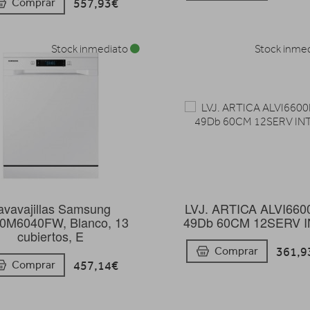
557,93€
Comprar
Stock inmediato
Stock inme
avavajillas Samsung
LVJ. ARTICA ALVI660
M6040FW, Blanco, 13
49Db 60CM 12SERV I
cubiertos, E
361,9
Comprar
457,14€
Comprar