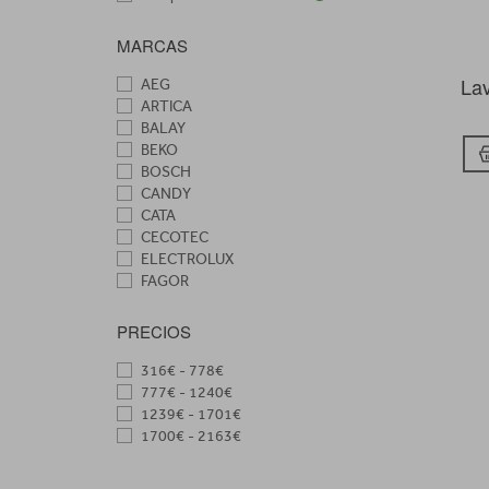
MARCAS
La
AEG
ARTICA
BALAY
BEKO
BOSCH
CANDY
CATA
CECOTEC
ELECTROLUX
FAGOR
HAIER
HISENSE
PRECIOS
HOOVER
INDESIT
316€ - 778€
LG
777€ - 1240€
NODOR
1239€ - 1701€
SAMSUNG
1700€ - 2163€
SHARP
SIEMENS