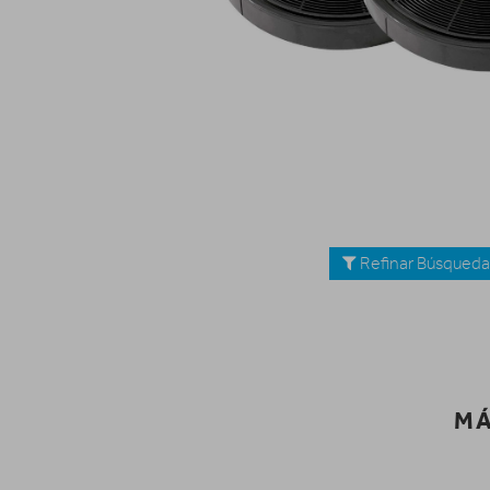
Refinar Búsqued
MÁ