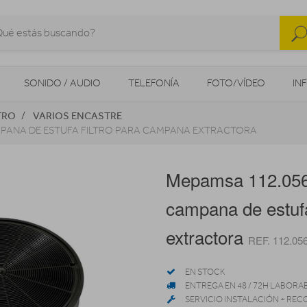
SONIDO / AUDIO
TELEFONÍA
FOTO/VÍDEO
IN
TRO
VARIOS ENCASTRE
MOVILIDAD URBANA
NAVEGADORES GPS
CONSOLAS
MPANA DE ESTUFA FILTRO PARA CAMPANA EXTRACTORA
Mepamsa 112.0569
campana de estuf
extractora
REF. 112.05
EN STOCK
ENTREGA EN 48 / 72H LABORA
SERVICIO INSTALACIÓN + REC