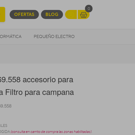
0
OFERTAS
BLOG
FORMÁTICA
PEQUEÑO ELECTRO
OTROS
.558 accesorio para
a Filtro para campana
69.558
BLES
OGIDA
(consulta en carrito de compra las zonas habilitadas)
.