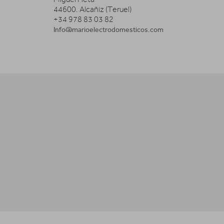
44600. Alcañiz (Teruel)
+34 978 83 03 82
Info@marioelectrodomesticos.com