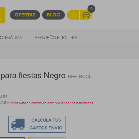
0
OFERTAS
BLOG
FORMÁTICA
PEQUEÑO ELECTRO
OTROS
para fiestas Negro
REF. RNC5
BLES
OGIDA
(consulta en carrito de compra las zonas habilitadas)
.
CALCULA TUS
GASTOS ENVIO