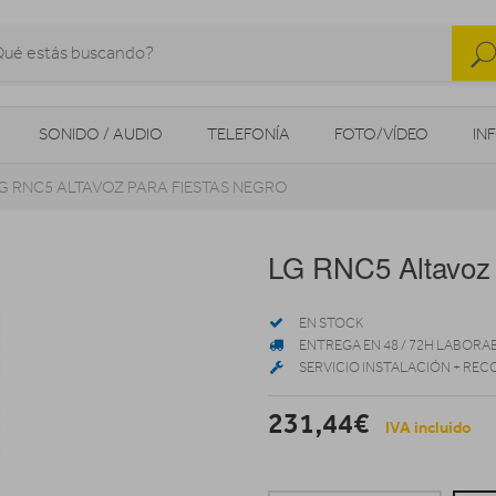
SONIDO / AUDIO
TELEFONÍA
FOTO/VÍDEO
IN
G RNC5 ALTAVOZ PARA FIESTAS NEGRO
MOVILIDAD URBANA
NAVEGADORES GPS
CONSOLAS
LG RNC5 Altavoz 
EN STOCK
ENTREGA EN 48 / 72H LABORA
SERVICIO INSTALACIÓN + REC
231,44€
IVA incluido