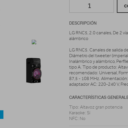
C
DESCRIPCIÓN
LG RNC5, 2.0 canales, De 2 vías
alámbrico
LG RNC5. Canales de salida de 
Diámetro del tweeter (imperial
Inalámbrico y alámbrico, Perf
tipo A. Tipo de producto: Altav
recomendado: Universal, Form
87,5 - 108 MHz. Alimentación: 
adaptador AC: 220-240 V, Fre
CARACTERÍSTICAS GENERAL
Tipo: Altavoz gran potencia
Karaoke: Sí
a
NFC: No