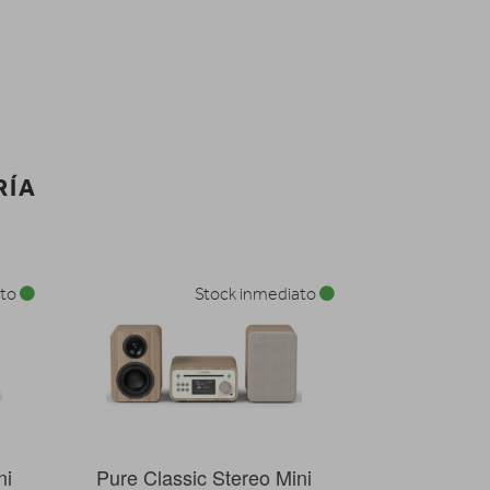
RÍA
ato
Stock inmediato
ni
Pure Classic Stereo Mini