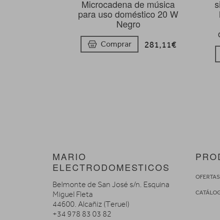
Microcadena de música
s
para uso doméstico 20 W
Negro
281,11€
Comprar
MARIO
PRO
ELECTRODOMESTICOS
OFERTA
Belmonte de San José s/n. Esquina
CATÁLO
Miguel Fleta
44600. Alcañiz (Teruel)
+34 978 83 03 82