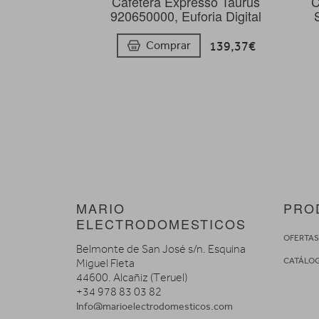
Cafetera Expresso Taurus
C
920650000, Euforia Digital
139,37€
Comprar
MARIO
PRO
ELECTRODOMESTICOS
OFERTA
Belmonte de San José s/n. Esquina
CATÁLO
Miguel Fleta
44600. Alcañiz (Teruel)
+34 978 83 03 82
Info@marioelectrodomesticos.com