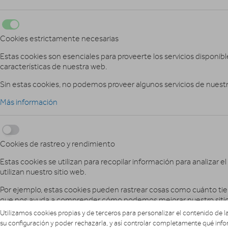
Cookies estrictamente necesarias
Estas cookies son esenciales para proveerte los servicios disponibl
características de nuestra web.
Sin estas cookies, no podemos proveer algunos servicios de nuestr
Más información
Cookies de rastreo y rendimiento
Estas cookies se utilizan para recopilar información para analizar el
utilizan nuestro sitio web.
Por ejemplo, estas cookies pueden rastrear cosas como cuánto tiemp
que nos ayuda a comprender cómo podemos mejorar nuestro sitio
Utilizamos cookies propias y de terceros para personalizar el contenido de la
La información recopilada a través de estas cookies de seguimiento
su configuración y poder rechazarla, y así controlar completamente qué info