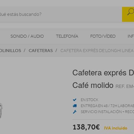
SONIDO / AUDIO
TELEFONÍA
FOTO/VÍDEO
IN
OLINILLOS
CAFETERAS
CAFETERA EXPRÉS DE’LONGHI LINEA
MOVILIDAD URBANA
NAVEGADORES GPS
CONSOLAS
Cafetera exprés D
Café molido
REF. EM
EN STOCK
ENTREGA EN 48 / 72H LABORA
SERVICIO INSTALACIÓN + REC
138,70€
IVA incluido