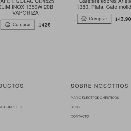
AFET. SOLAC CE4525
Cafetera exprés Ariet
SLIM INOX 1350W 20B
1380, Plata, Café moli
VAPORIZA
143,9
Comprar
142€
Comprar
DUCTOS
SOBRE NOSOTROS
S
MARIO ELECTRODOMESTICOS
GO COMPLETO
BLOG
CONTACTO