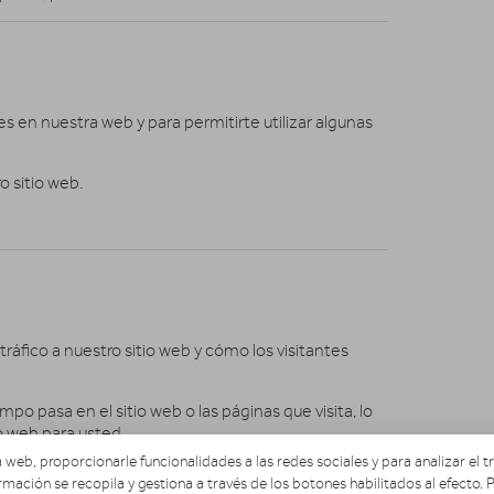
es en nuestra web y para permitirte utilizar algunas
o sitio web.
 tráfico a nuestro sitio web y cómo los visitantes
o pasa en el sitio web o las páginas que visita, lo
 web para usted.
 web, proporcionarle funcionalidades a las redes sociales y para analizar el 
 y rendimiento no identifica a ningún visitante
rmación se recopila y gestiona a través de los botones habilitados al efecto