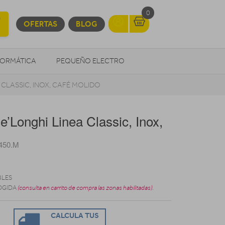
0
OFERTAS
BLOG
FORMÁTICA
PEQUEÑO ELECTRO
 CLASSIC, INOX, CAFÉ MOLIDO
OTROS
e’Longhi Linea Classic, Inox,
450.M
BLES
OGIDA
(consulta en carrito de compra las zonas habilitadas)
.
CALCULA TUS