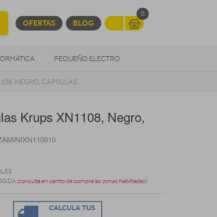
0
OFERTAS
BLOG
FORMÁTICA
PEQUEÑO ELECTRO
108, NEGRO, CÁPSULAS
OTROS
ulas Krups XN1108, Negro,
ZAMINIXN110810
BLES
OGIDA
(consulta en carrito de compra las zonas habilitadas)
.
CALCULA TUS