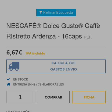
Refinar Búsqueda
NESCAFÉ® Dolce Gusto® Caffè
Ristretto Ardenza - 16caps
REF.
6,67€
IVA incluido
CALCULA TUS
GASTOS ENVIO
EN STOCK
ENTREGA EN 48 / 72H LABORABLES
COMPRAR
FICHA