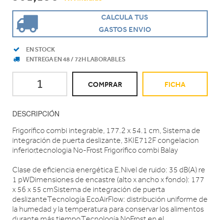
CALCULA TUS
GASTOS ENVIO
EN STOCK
ENTREGA EN 48 / 72H LABORABLES
COMPRAR
FICHA
DESCRIPCIÓN
Frigorífico combi integrable, 177.2 x 54.1 cm, Sistema de
integración de puerta deslizante, 3KIE712F congelacion
inferior,tecnologia No-Frost Frigorífico combi Balay
Clase de eficiencia energética E.Nivel de ruido: 35 dB(A) re
1 pWDimensiones de encastre (alto x ancho x fondo): 177
x 56 x 55 cmSistema de integración de puerta
deslizanteTecnología EcoAirFlow: distribución uniforme de
la humedad y la temperatura para conservar los alimentos
durante más tiempo.Tecnología NoFrost en el