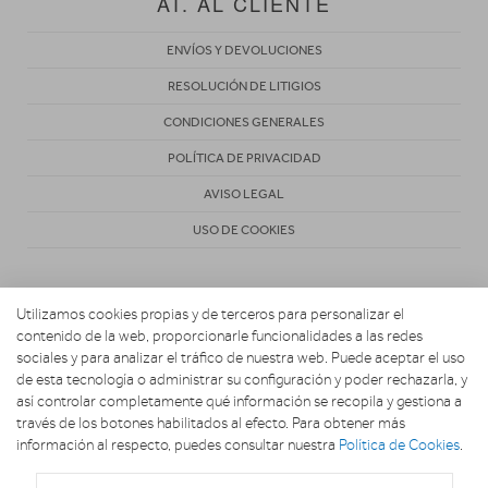
AT. AL CLIENTE
ENVÍOS Y DEVOLUCIONES
RESOLUCIÓN DE LITIGIOS
CONDICIONES GENERALES
POLÍTICA DE PRIVACIDAD
AVISO LEGAL
USO DE COOKIES
Utilizamos cookies propias y de terceros para personalizar el
contenido de la web, proporcionarle funcionalidades a las redes
sociales y para analizar el tráfico de nuestra web. Puede aceptar el uso
de esta tecnología o administrar su configuración y poder rechazarla, y
Copyright 2026. MARIO ELECTRODOMESTICOS
así controlar completamente qué información se recopila y gestiona a
través de los botones habilitados al efecto. Para obtener más
información al respecto, puedes consultar nuestra
Política de Cookies
.