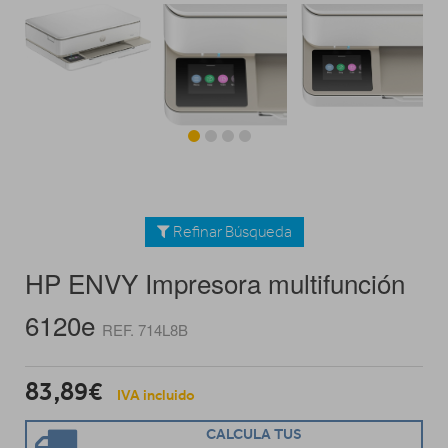
Refinar Búsqueda
HP ENVY Impresora multifunción
6120e
REF. 714L8B
83,89€
IVA incluido
CALCULA TUS