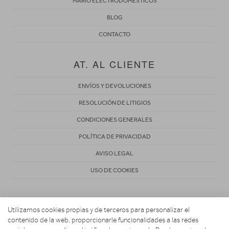
MARIO ELECTRODOMESTICOS
BLOG
CONTACTO
AT. AL CLIENTE
ENVÍOS Y DEVOLUCIONES
RESOLUCIÓN DE LITIGIOS
CONDICIONES GENERALES
POLÍTICA DE PRIVACIDAD
AVISO LEGAL
USO DE COOKIES
Utilizamos cookies propias y de terceros para personalizar el
contenido de la web, proporcionarle funcionalidades a las redes