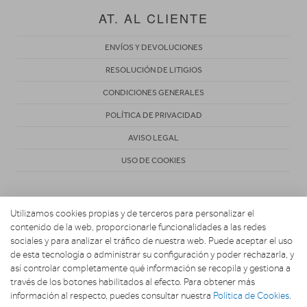
AT. AL CLIENTE
ENVÍOS Y DEVOLUCIONES
RESOLUCIÓN DE LITIGIOS
CONDICIONES GENERALES
POLÍTICA DE PRIVACIDAD
AVISO LEGAL
USO DE COOKIES
Utilizamos cookies propias y de terceros para personalizar el
contenido de la web, proporcionarle funcionalidades a las redes
sociales y para analizar el tráfico de nuestra web. Puede aceptar el uso
de esta tecnología o administrar su configuración y poder rechazarla, y
Copyright 2026. MARIO ELECTRODOMESTICOS
así controlar completamente qué información se recopila y gestiona a
través de los botones habilitados al efecto. Para obtener más
información al respecto, puedes consultar nuestra
Política de Cookies
.