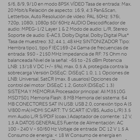
5/6, 8/9, 9/10 en modo 8PSK VÍDEO Tasa de entrada: Max.
20 Mbit/s Relación de aspecto: 16:9, 4:3 Pan&Scan,
Letterbox, Auto Resolución de vídeo: PAL 50Hz: 576i,
720p, 1080i, 1080p 50/ 60Hz AUDIO Descodificador de
audio: MPEG-1/2 Layer 1 & 2 Modo de audio: L/R, Stereo
Soporte de audio: E-AC3, Dolby Digital, Dolby Digital Plus*
Tasa de muestreo: 32, 44.1, 48 kHz SINTONIZADOR Tipo:
Hembra tipo1, tipo F IEC169-24 Gama de frecuencias de
entrada: 950 - 2150 MHz Impedancia de RF: 75 Ohm no
balanceada Nivel de la señal: -65 to -25 dBm Potencia
LNB: 13/18 V DC (+/- 5%), max. 0.5 A, protegida contra la
sobrecarga Versión DiSEqC: DiSEqC 1.0, 1.1 Opciones de
LNB: Universal, SatCR (max. 8 usuarios) Opciones de
control del motor: DiSEqC 1.2, GotoX (DiSEqC 1.3)
SISTEMA Y MEMORIA Procesador principal: Ali M3510G
MSD7S01 Memoria Flash: 8 MB Memoria del sistema: 64
MB CONECTORES SAT IN USB: USB 2.0, conexión tipo A (5
V/800 mA) HDMI SCART: TV SCART (CVBS, Audio L/R) 3.5
mm Audio L/R S/PDIF (coax.) Adaptador de corriente: 12 V,
1,5 A DATOS GENERALES Fuente de Alimentación: AC
100 - 240 V ~ 50/60 Hz Voltaje de entrada: DC 12 V 1.5 A
Consumo de energía: < 18 W Consumo de energía en