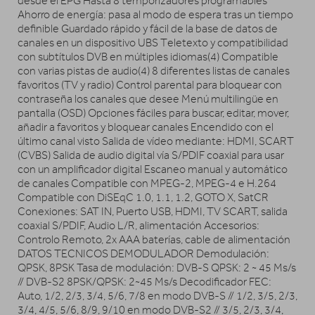
desde el EPG Hasta 8 temporizadores programables
Ahorro de energía: pasa al modo de espera tras un tiempo
definible Guardado rápido y fácil de la base de datos de
canales en un dispositivo UBS Teletexto y compatibilidad
con subtítulos DVB en múltiples idiomas(4) Compatible
con varias pistas de audio(4) 8 diferentes listas de canales
favoritos (TV y radio) Control parental para bloquear con
contraseña los canales que desee Menú multilingüe en
pantalla (OSD) Opciones fáciles para buscar, editar, mover,
añadir a favoritos y bloquear canales Encendido con el
último canal visto Salida de vídeo mediante: HDMI, SCART
(CVBS) Salida de audio digital vía S/PDIF coaxial para usar
con un amplificador digital Escaneo manual y automático
de canales Compatible con MPEG-2, MPEG-4 e H.264
Compatible con DiSEqC 1.0, 1.1, 1.2, GOTO X, SatCR
Conexiones: SAT IN, Puerto USB, HDMI, TV SCART, salida
coaxial S/PDIF, Audio L/R, alimentación Accesorios:
Controlo Remoto, 2x AAA baterías, cable de alimentación
DATOS TECNICOS DEMODULADOR Demodulación:
QPSK, 8PSK Tasa de modulación: DVB-S QPSK: 2 ~ 45 Ms/s
// DVB-S2 8PSK/QPSK: 2~45 Ms/s Decodificador FEC:
Auto, 1/2, 2/3, 3/4, 5/6, 7/8 en modo DVB-S // 1/2, 3/5, 2/3,
3/4, 4/5, 5/6, 8/9, 9/10 en modo DVB-S2 // 3/5, 2/3, 3/4,