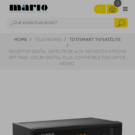
0
HOME
TDT/SMART TV/SATÉLITE
TELEVISORES
RECEPTOR DIGITAL SATÉLITE DE ALTA DEFINICIÓN STRONG
SRT 7040 - DOLBY DIGITAL PLUS, COMPATIBLE CON SATCR,
NEGRO.