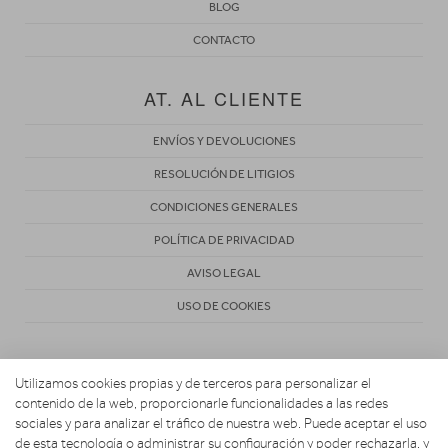
BLOG
CONTACTO
AT. AL CLIENTE
ENVÍOS Y DEVOLUCIONES
RESOLUCIÓN DE LITIGIOS
CONDICIONES GENERALES
POLÍTICA DE PRIVACIDAD
AVISO LEGAL
USO DE COOKIES
Utilizamos cookies propias y de terceros para personalizar el
contenido de la web, proporcionarle funcionalidades a las redes
sociales y para analizar el tráfico de nuestra web. Puede aceptar el uso
de esta tecnología o administrar su configuración y poder rechazarla, y