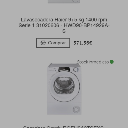
Lavasecadora Haier 9+5 kg 1400 rpm
Serie 1 31020606 - HWD90-BP14929A-
S
571,56€
Comprar
Stock inmediato
Secadora Candy ROEH9A3TCEXS,