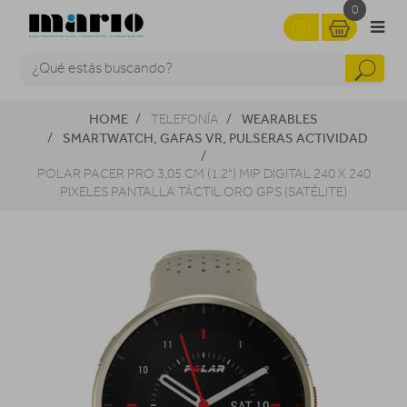
0
HOME
WEARABLES
TELEFONÍA
SMARTWATCH, GAFAS VR, PULSERAS ACTIVIDAD
POLAR PACER PRO 3,05 CM (1.2") MIP DIGITAL 240 X 240
PIXELES PANTALLA TÁCTIL ORO GPS (SATÉLITE)