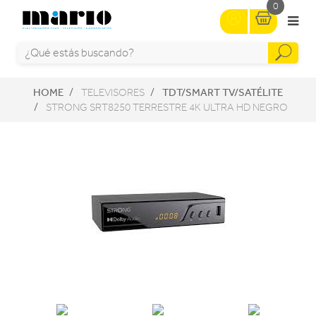
0
HOME
TDT/SMART TV/SATÉLITE
TELEVISORES
STRONG SRT8250 TERRESTRE 4K ULTRA HD NEGRO