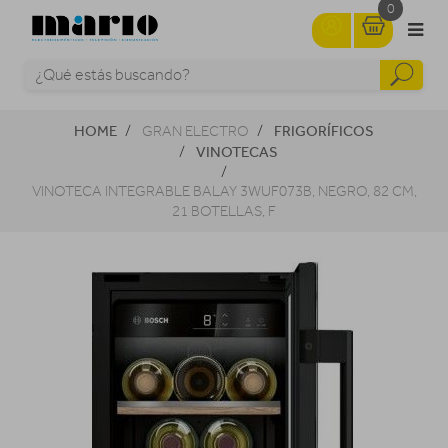
0
HOME
FRIGORÍFICOS
GRAN ELECTRO
VINOTECAS
VINOTECA INTEGRABLE BALAY 3WUF073B, NEGRO, 82 CM,
21 BOTELLAS, F