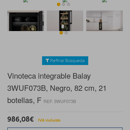
Refinar Búsqueda
Vinoteca integrable Balay
3WUF073B, Negro, 82 cm, 21
botellas, F
REF. 3WUF073B
986,08€
IVA incluido